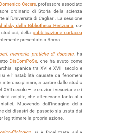
Domenico Cecere
, professore associato
sore ordinario di Storia della scienza
rte all’Università di Cagliari. La sessione
halsky della Bibliotheca Hertziana
, co-
studiosi, della
pubblicazione cartacea
entemente presentato a Roma.
eri, memorie, pratiche di risposta
, ha
getto
DisComPoSe
, che ha avuto come
narchia ispanica tra XVI e XVIII secolo e
risi e l’instabilità causate da fenomeni
 interdisciplinare, a partire dallo studio
el XVII secolo – le eruzioni vesuviane e i
cietà colpite, che attenevano tanto alla
anistici. Muovendo dall’indagine della
ne dei disastri del passato sia usata dai
er legittimare la propria azione.
ico-filologico
, si è focalizzata sulla