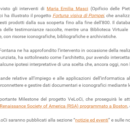
isto gli interventi di
Maria Emilia Masci
(Opificio delle Pie
i ha illustrato il progetto
Fortuna visiva di Pompei
, che analiz
sti prodotti dalla sua scoperta fino alla fine dell’800. Il datab
a delle testimonianze raccolte, mentre una Biblioteca Virtuale 
, con risorse iconografiche, bibliografiche e archivistiche.
ontana ne ha approfondito l’intervento in occasione della reali
ziata, ha sottolineato come l'architetto, pur avendo intercettato
alcune ipotesi interpretative di una scelta che, ancora oggi, non
mande relative all’impiego e alle applicazioni dell’informatica 
terconnettere e gestire dati documentari e iconografici mediante 
rtante Milestone del progetto VeLoCi, che proseguirà le attiv
 Renaissance Society of America (RSA) programmato a Boston
,
LoCi saranno pubblicati alla sezione “
notizie ed eventi
” e sulle n