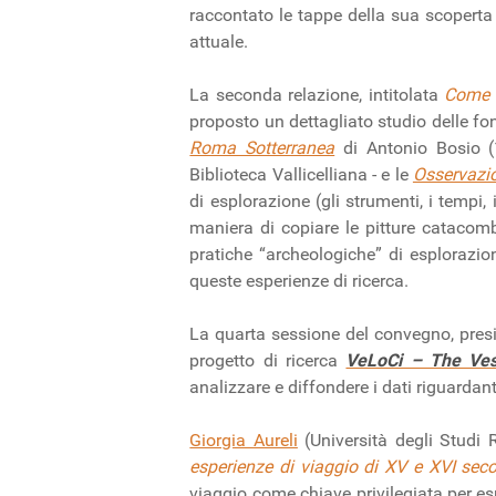
raccontato le tappe della sua scoperta
attuale.
La seconda relazione, intitolata
Come s
proposto un dettagliato studio delle fon
Roma Sotterranea
di Antonio Bosio 
Biblioteca Vallicelliana - e le
Osservazio
di esplorazione (gli strumenti, i tempi,
maniera di copiare le pitture catacomba
pratiche “archeologiche” di esplorazi
queste esperienze di ricerca.
La quarta sessione del convegno, presie
progetto di ricerca
VeLoCi – The Vesu
analizzare e diffondere i dati riguardanti
Giorgia Aureli
(Università degli Studi 
esperienze di viaggio di XV e XVI seco
viaggio come chiave privilegiata per esp