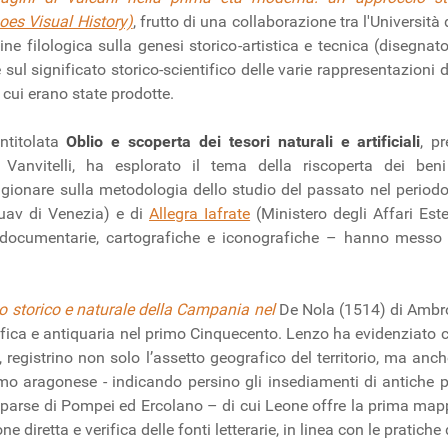
es Visual History)
, frutto di una collaborazione tra l'Università
 filologica sulla genesi storico-artistica e tecnica (disegnatori, 
e sul significato storico-scientifico delle varie rappresentazioni 
n cui erano state prodotte.
ntitolata
Oblio e scoperta dei tesori naturali e artificiali
, p
i Vanvitelli, ha esplorato il tema della riscoperta dei be
agionare sulla metodologia dello studio del passato nel periodo 
Iuav di Venezia) e di
Allegra Iafrate
(Ministero degli Affari Est
documentarie, cartografiche e iconografiche – hanno messo i
o storico e naturale della Campania nel
De Nola (1514) di Ambro
rafica e antiquaria nel primo Cinquecento. Lenzo ha evidenziato 
 registrino non solo l’assetto geografico del territorio, ma anche
o aragonese - indicando persino gli insediamenti di antiche po
comparse di Pompei ed Ercolano – di cui Leone offre la prima mapp
diretta e verifica delle fonti letterarie, in linea con le pratiche