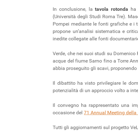
In conclusione, la
tavola rotonda
ha v
(Università degli Studi Roma Tre). Masc
Pompei mediante le fonti grafiche e i te
propone un’analisi sistematica e critic
inedite collegate alle fonti documentarie
Verde, che nei suoi studi su Domenico F
acque del fiume Sarno fino a Torre Annun
abbia proseguito gli scavi, proponendo 
Il dibattito ha visto privilegiare le do
potenzialità di un approccio volto a in
Il convegno ha rappresentato una impo
occasione del
71 Annual Meeting della
Tutti gli aggiornamenti sul progetto Ve