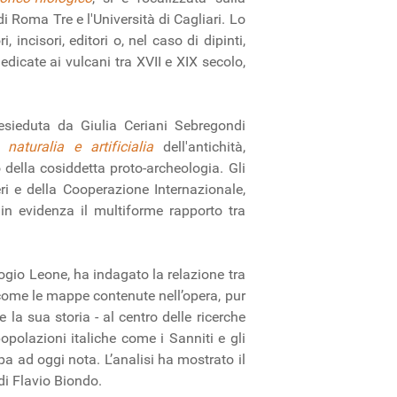
 di Roma Tre e l'Università di Cagliari. Lo
incisori, editori o, nel caso di dipinti,
dedicate ai vulcani tra XVII e XIX secolo,
resieduta da Giulia Ceriani Sebregondi
ni
naturalia e artificialia
dell'antichità,
della cosiddetta proto-archeologia. Gli
eri e della Cooperazione Internazionale,
n evidenza il multiforme rapporto tra
gio Leone, ha indagato la relazione tra
come le mappe contenute nell’opera, pur
 la sua storia - al centro delle ricerche
polazioni italiche come i Sanniti e gli
a ad oggi nota. L’analisi ha mostrato il
 di Flavio Biondo.