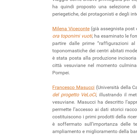
ha quindi proposto una selezione di p
periegetiche, dei protagonisti e degli in
Milena Viceconte
(già assegnista post d
ora toponimi vuoti
, ha esaminato le fon
partire dalle prime “raffigurazioni a
toponomastiche dei centri abitati moder
è stata posta alla produzione incisoria
città vesuviane nel momento culminan
Pompei.
Francesco Masucci
(Università della C
del progetto VeLoCi
, illustrando il me
vesuviane. Masucci ha descritto l’app
permette l’accesso ai dati storici racc
costituiscono i primi prodotti della ric
è soffermato sull’importanza delle tec
ampliamento e miglioramento della ban