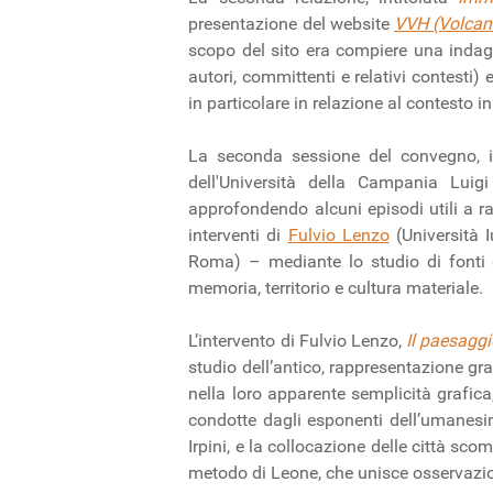
presentazione del website
VVH (Volcano
scopo del sito era compiere una indagine
autori, committenti e relativi contesti) 
in particolare in relazione al contesto i
La seconda sessione del convegno, i
dell'Università della Campania Luig
approfondendo alcuni episodi utili a r
interventi di
Fulvio Lenzo
(Università 
Roma) – mediante lo studio di fonti 
memoria, territorio e cultura materiale.
L’intervento di Fulvio Lenzo,
Il paesaggi
studio dell’antico, rappresentazione g
nella loro apparente semplicità grafica,
condotte dagli esponenti dell’umanesim
Irpini, e la collocazione delle città s
metodo di Leone, che unisce osservazione 