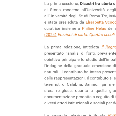
La prima sessione,
Disastri tra storia
di Storia moderna all’Università degl
all’Università degli Studi Roma Tre, in
è stata presieduta da
Elisabetta Sciro
curatrice insieme a
Philine Helas
dell
(2024)
Eruzioni di carta. Quattro secoli
La prima relazione, intitolata
Il Regn
presentato l’analisi di fonti, prevalen
obiettivo principale lo studio dell’impa
l’indagine della graduale emersione di 
naturali. Il contributo ha inteso present
delle rappresentazioni. Il contributo si 
terremoti di Calabria, Sannio, Irpinia 
sfera religiosa, quanto a quella giud
documentazione prodotta a seguito di tal
diversi attori istituzionali e sociali per
La seconda relazione, intitolata
Imma