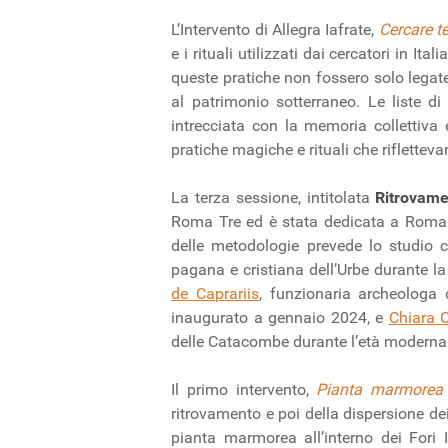
L’Intervento di Allegra Iafrate,
Cercare t
e i rituali utilizzati dai cercatori in I
queste pratiche non fossero solo legate
al patrimonio sotterraneo. Le liste d
intrecciata con la memoria collettiv
pratiche magiche e rituali che riflettev
La terza sessione, intitolata
Ritrovamen
Roma Tre ed è stata dedicata a Roma. Se
delle metodologie prevede lo studio co
pagana e cristiana dell’Urbe durante la
de Caprariis
, funzionaria archeologa 
inaugurato a gennaio 2024, e
Chiara 
delle Catacombe durante l’età moderna 
Il primo intervento,
Pianta marmorea 
ritrovamento e poi della dispersione de
pianta marmorea all’interno dei Fori I