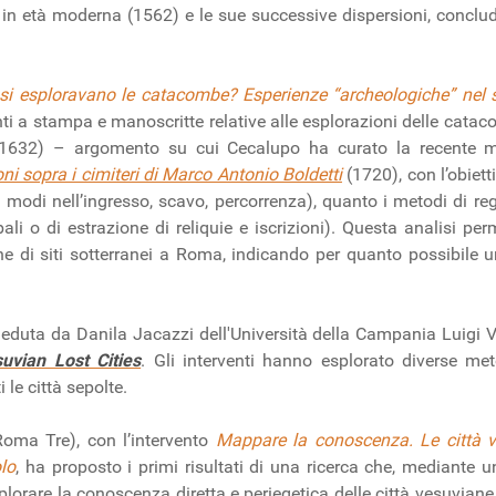
 in età moderna (1562) e le sue successive dispersioni, conclu
i esploravano le catacombe? Esperienze “archeologiche” nel 
ti a stampa e manoscritte relative alle esplorazioni delle catac
(1632) – argomento su cui Cecalupo ha curato la recente 
ni sopra i cimiteri di Marco Antonio Boldetti
(1720), con l’obiett
 i modi nell’ingresso, scavo, percorrenza), quanto i metodi di reg
li o di estrazione di reliquie e iscrizioni). Questa analisi pe
one di siti sotterranei a Roma, indicando per quanto possibile
duta da Danila Jacazzi dell'Università della Campania Luigi Vanv
vian Lost Cities
. Gli interventi hanno esplorato diverse m
 le città sepolte.
Roma Tre), con l’intervento
Mappare la conoscenza. Le città ves
lo
, ha proposto i primi risultati di una ricerca che, mediante u
lorare la conoscenza diretta e periegetica delle città vesuviane