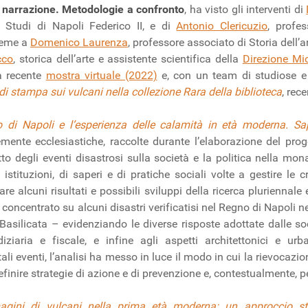
 e narrazione. Metodologie a confronto
, ha visto gli interventi di
i Studi di Napoli Federico II, e di
Antonio Clericuzio
, profes
sieme a
Domenico Laurenza
, professore associato di Storia dell’a
cco
, storica dell’arte e assistente scientifica della
Direzione Mic
a recente
mostra virtuale (2022)
e, con un team di studiose e 
 di stampa sui vulcani nella collezione Rara della biblioteca
, rec
o di Napoli e l’esperienza delle calamità in età moderna. Sap
temente ecclesiastiche, raccolte durante l’elaborazione del pro
tto degli eventi disastrosi sulla società e la politica nella mo
istituzioni, di saperi e di pratiche sociali volte a gestire le c
are alcuni risultati e possibili sviluppi della ricerca pluriennale e
è concentrato su alcuni disastri verificatisi nel Regno di Napoli n
e Basilicata – evidenziando le diverse risposte adottate dalle so
iziaria e fiscale, e infine agli aspetti architettonici e urb
i eventi, l’analisi ha messo in luce il modo in cui la rievocazio
 definire strategie di azione e di prevenzione e, contestualmente, p
gini di vulcani nella prima età moderna: un approccio stor