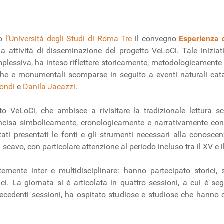
so
l’Università degli Studi di Roma Tre
il convegno
Esperienza 
a attività di disseminazione del progetto VeLoCi. Tale iniziat
plessiva, ha inteso riflettere storicamente, metodologicamente
iche e monumentali scomparse in seguito a eventi naturali cata
gondi
e
Danila Jacazzi
.
to VeLoCi, che ambisce a rivisitare la tradizionale lettura s
oincisa simbolicamente, cronologicamente e narrativamente con 
tati presentati le fonti e gli strumenti necessari alla conoscen
scavo, con particolare attenzione al periodo incluso tra il XV e i
mente inter e multidisciplinare: hanno partecipato storici, sto
tici. La giornata si è articolata in quattro sessioni, a cui è se
le precedenti sessioni, ha ospitato studiose e studiose che hanno