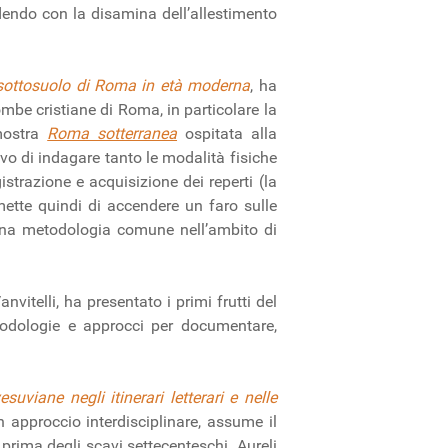
dendo con la disamina dell’allestimento
sottosuolo di Roma in età moderna
, ha
ombe cristiane di Roma, in particolare la
mostra
Roma sotterranea
ospitata alla
ivo di indagare tanto le modalità fisiche
istrazione e acquisizione dei reperti (la
rmette quindi di accendere un faro sulle
 una metodologia comune nell’ambito di
itelli, ha presentato i primi frutti del
etodologie e approcci per documentare,
uviane negli itinerari letterari e nelle
n approccio interdisciplinare, assume il
 prima degli scavi settecenteschi. Aureli