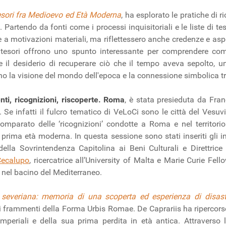
esori fra Medioevo ed Età Moderna
, ha esplorato le pratiche di r
talia. Partendo da fonti come i processi inquisitoriali e le liste di
 a motivazioni materiali, ma riflettessero anche credenze e asp
i tesori offrono uno spunto interessante per comprendere com
a e il desiderio di recuperare ciò che il tempo aveva sepolt
ano la visione del mondo dell'epoca e la connessione simbolica tra
ti, ricognizioni, riscoperte. Roma
, è stata presieduta da Fran
 infatti il fulcro tematico di VeLoCi sono le città del Vesuvio, 
mparato delle ‘ricognizioni’ condotte a Roma e nel territorio 
 prima età moderna. In questa sessione sono stati inseriti gli i
della Sovrintendenza Capitolina ai Beni Culturali e Direttrice
Cecalupo
, ricercatrice all’University of Malta e Marie Curie Fel
nel bacino del Mediterraneo.
severiana: memoria di una scoperta ed esperienza di disast
i frammenti della Forma Urbis Romae. De Caprariis ha ripercorso i
mperiali e della sua prima perdita in età antica. Attraverso l