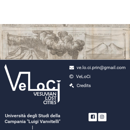
ve.lo.ci.prin@gmail.com
VeLoCi
ercolano scavi
Credits
Lunedì, Aprile 29, 2024
Search
Read More...
Università degli Studi della
Campania "Luigi Vanvitelli"