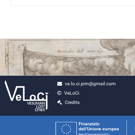
ve.lo.ci.prin@gmail.com
VeLoCi
ercolano scavi
Credits
Lunedì, Aprile 29, 2024
Search
Read More...