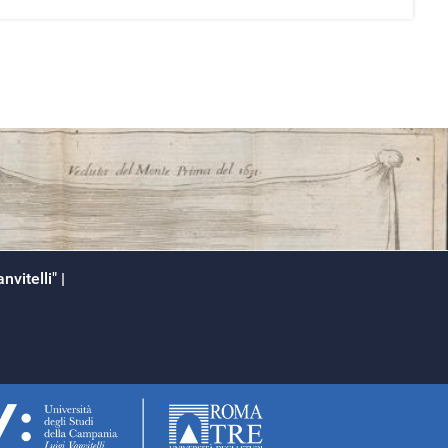
nvitelli"
uzione vesuvio
earch