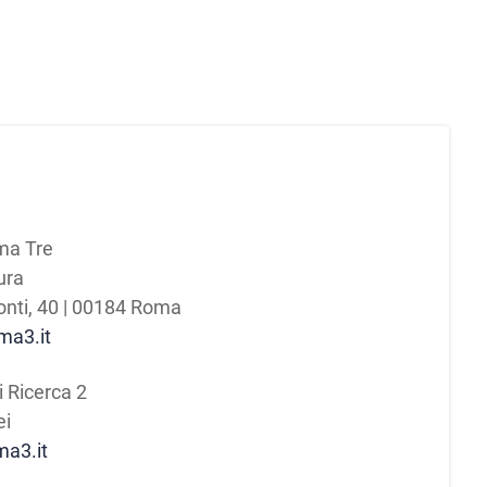
oma Tre
ura
onti, 40 | 00184 Roma
oma3.it
i Ricerca 2
ei
ma3.it