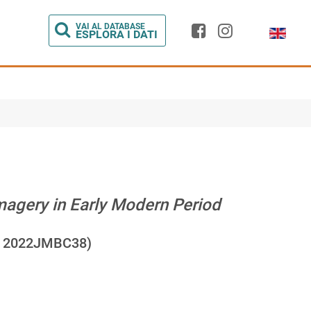
Seleziona l
VAI AL DATABASE
I
ESPLORA I DATI
Imagery in Early Modern Period
to 2022JMBC38)