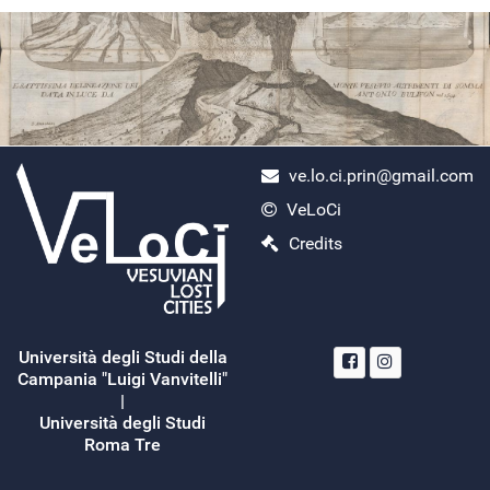
ve.lo.ci.prin@gmail.com
VeLoCi
ercolano scavi
Credits
Monday, April 29, 2024
Search
Read More...
Università degli Studi della
Campania "Luigi Vanvitelli"
Università degli Studi
Roma Tre
città scomparse eruzione vesuvio